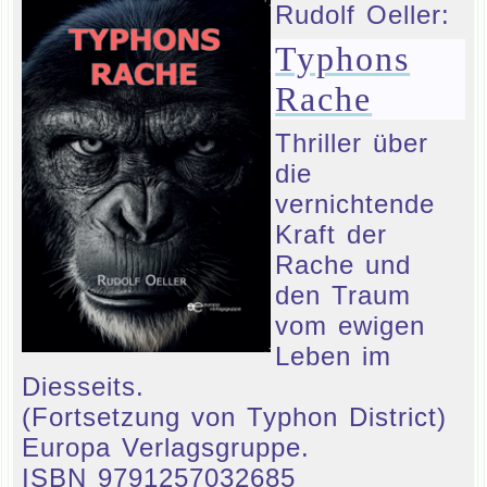
Rudolf Oeller:
Typhons
Rache
Thriller über
die
vernichtende
Kraft der
Rache und
den Traum
vom ewigen
Leben im
Diesseits.
(Fortsetzung von Typhon District)
Europa Verlagsgruppe.
ISBN 9791257032685