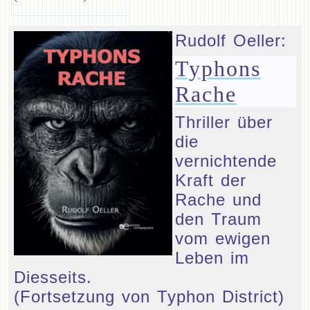
Rudolf Oeller:
Typhons
Rache
Thriller über
die
vernichtende
Kraft der
Rache und
den Traum
vom ewigen
Leben im
Diesseits.
(Fortsetzung von Typhon District)