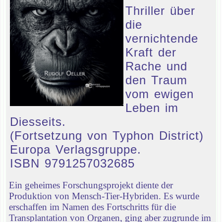
Thriller über
die
vernichtende
Kraft der
Rache und
den Traum
vom ewigen
Leben im
Diesseits.
(Fortsetzung von Typhon District)
Europa Verlagsgruppe.
ISBN 9791257032685
Ein geheimes Forschungsprojekt diente der
Produktion von Mensch-Tier-Hybriden. Es wurde
erschaffen im Namen des Fortschritts für die
Transplantation von Organen, ging aber zugrunde im