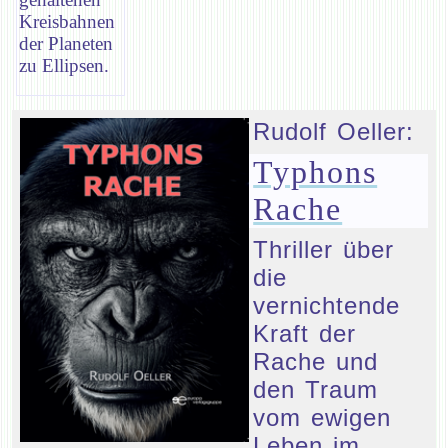
Kreisbahnen
der Planeten
zu Ellipsen.
Rudolf Oeller:
Typhons
Rache
Thriller über
die
vernichtende
Kraft der
Rache und
den Traum
vom ewigen
Leben im