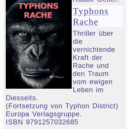
Typhons
Rache
Thriller über
die
vernichtende
Kraft der
Rache und
den Traum
vom ewigen
Leben im
Diesseits.
(Fortsetzung von Typhon District)
Europa Verlagsgruppe.
ISBN 9791257032685