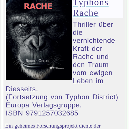
Typhons
Rache
Thriller über
die
vernichtende
Kraft der
Rache und
den Traum
vom ewigen
Leben im
Diesseits.
(Fortsetzung von Typhon District)
Europa Verlagsgruppe.
ISBN 9791257032685
Ein geheimes Forschungsprojekt diente der