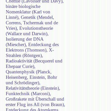
Chemie (Lavoisier und Davy),
binäre biologische
Nomenklatur (Karl von
Linné), Genetik (Mendel,
Correns, Tschermak und de
Vries), Evolutionstheorie
(Wallace und Darwin),
Isolierung der DNA
(Miescher), Entdeckung des
Elektrons (Thomson), X-
Strahlen (Röntgen),
Radioaktivität (Becquerel und
Ehepaar Curie),
Quantenphysik (Planck,
Heisenberg, Einstein, Bohr
und Schrödinger),
Relativitätstheorie (Einstein),
Funktechnik (Marconi),
Großrakete mit Überschall und
erster Flug ins All (von Braun),
Entdeckung des Atomkerns