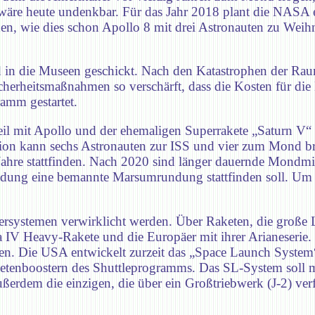
 wäre heute undenkbar. Für das Jahr 2018 plant die NASA
, wie dies schon Apollo 8 mit drei Astronauten zu Weihn
d in die Museen geschickt. Nach den Katastrophen der Ra
cherheitsmaßnahmen so verschärft, dass die Kosten für d
amm gestartet.
l mit Apollo und der ehemaligen Superrakete „Saturn V“ t
 Orion kann sechs Astronauten zur ISS und vier zum Mond 
ahre stattfinden. Nach 2020 sind länger dauernde Mondmis
andung eine bemannte Marsumrundung stattfinden soll. Um 
systemen verwirklicht werden. Über Raketen, die große Las
ta IV Heavy-Rakete und die Europäer mit ihrer Arianeserie
en. Die USA entwickelt zurzeit das „Space Launch System“
ketenboostern des Shuttleprogramms. Das SL-System soll 
erdem die einzigen, die über ein Großtriebwerk (J-2) ve