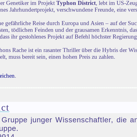
der Genetiker im Projekt
Typhon District
, lebt im US-Zeug
lenes Jahrhundertprojekt, verschwundene Freunde, eine vers
ne gefährliche Reise durch Europa und Asien – auf der Su
iensten, tödlichen Feinden und der grausamen Erkenntnis, d
dass ihr gestohlenes Projekt auf Befehl höchster Regierun
s Rache ist ein rasanter Thriller über die Hybris der Wi
lt, muss bereit sein, einen hohen Preis zu zahlen.
eichen
.
ct
e Gruppe junger Wissenschaftler, die a
uppe.
9914