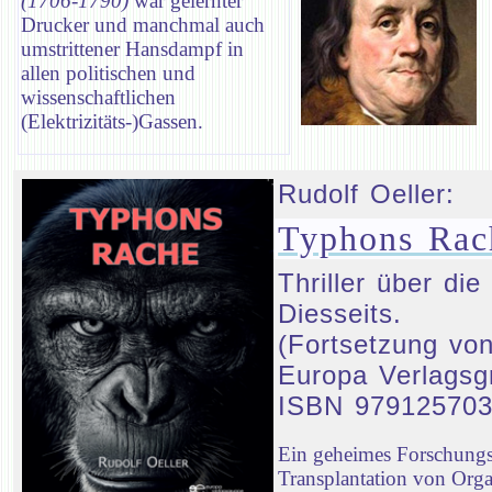
(1706-1790)
war gelernter
Drucker und manchmal auch
umstrittener Hansdampf in
allen politischen und
wissenschaftlichen
(Elektrizitäts-)Gassen.
Rudolf Oeller:
Typhons Rac
Thriller über d
Diesseits.
(Fortsetzung von
Europa Verlagsg
ISBN 97912570
Ein geheimes Forschungsp
Transplantation von Orga