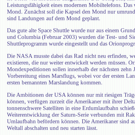
Leistungsfähigkeit eines modernen Mobiltelefons. Das
Mond. Zunächst soll die Kapsel den Mond nur umrunden
sind Landungen auf dem Mond geplant.
Das gute alte Space Shuttle wurde nur aus einem Grun
und Columbia (Februar 2003) wurden die Test- und Si
Shuttleprogramm wurde eingestellt und das Orionprogr
Die NASA musste dabei das Rad nicht neu erfinden, wei
existieren, die nur weiter entwickelt werden müssen.
Mondexpeditionen sollen innerhalb der nächsten zehn J
Vorbereitung eines Marsflugs, wobei vor der ersten L
ersten bemannten Marslandung kommen.
Die Ambitionen der USA können nur mit riesigen Träger
können, verfügen zurzeit die Amerikaner mit ihrer Del
tonnenschwere Satelliten in eine Erdumlaufbahn schieß
Weiterentwicklung der Saturn-Serie verbunden mit Ra
Umlaufbahn befördern können. Die Amerikaner sind auß
Weltall abschalten und neu starten lässt.