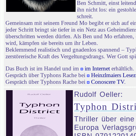
Ben Schmitt, einst leiten
ihn nicht los: ein gestoh
schreit.
Gemeinsam mit seinem Freund Mo begibt er sich auf ei
jeder Schritt bringt sie tiefer in ein Netz aus Geheimd
überschritten werden dürfen. Als Ben und Mo erfahren, 
wird, kämpfen sie bereits um ihr Leben.
Beklemmend realistisch und gnadenlos spannend – Typhon
zerstörerische Kraft des Vergeltungsdrangs. Wer Gott spie
Das Buch ist im Handel und im
im Internet
erhältlich.
Gespräch über Typhons Rache bei
Heinzlmaiers Lesez
Gespräch über Typhons Rache bei
Conoscere TV
.
Rudolf Oeller:
Typhon Distri
Thriller über ein
Europa Verlagsgr
ISBN 979122014