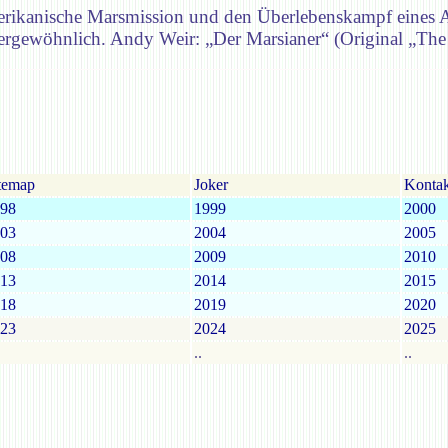
erikanische Marsmission und den Überlebenskampf eines A
ßergewöhnlich. Andy Weir: „Der Marsianer“ (Original „The
temap
Joker
Kontak
98
1999
2000
03
2004
2005
08
2009
2010
13
2014
2015
18
2019
2020
23
2024
2025
..
..