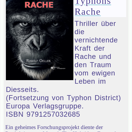
Typhons
Rache
Thriller über
die
vernichtende
Kraft der
Rache und
den Traum
vom ewigen
Leben im
Diesseits.
(Fortsetzung von Typhon District)
Europa Verlagsgruppe.
ISBN 9791257032685
Ein geheimes Forschungsprojekt diente der