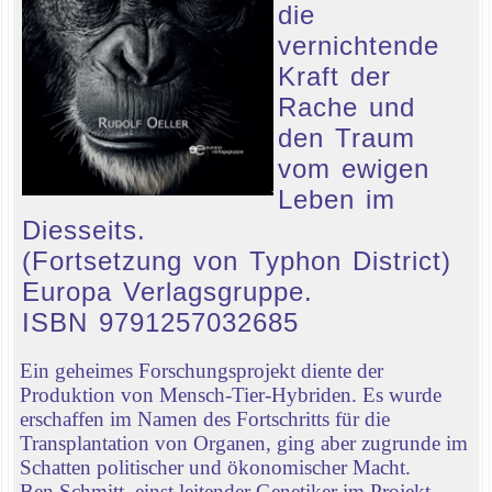
die
vernichtende
Kraft der
Rache und
den Traum
vom ewigen
Leben im
Diesseits.
(Fortsetzung von Typhon District)
Europa Verlagsgruppe.
ISBN 9791257032685
Ein geheimes Forschungsprojekt diente der
Produktion von Mensch-Tier-Hybriden. Es wurde
erschaffen im Namen des Fortschritts für die
Transplantation von Organen, ging aber zugrunde im
Schatten politischer und ökonomischer Macht.
Ben Schmitt, einst leitender Genetiker im Projekt