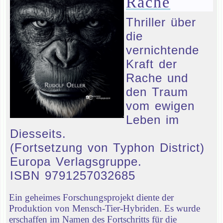
Rache
Thriller über
die
vernichtende
Kraft der
Rache und
den Traum
vom ewigen
Leben im
Diesseits.
(Fortsetzung von Typhon District)
Europa Verlagsgruppe.
ISBN 9791257032685
Ein geheimes Forschungsprojekt diente der
Produktion von Mensch-Tier-Hybriden. Es wurde
erschaffen im Namen des Fortschritts für die