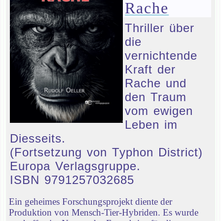
Rache
Thriller über
die
vernichtende
Kraft der
Rache und
den Traum
vom ewigen
Leben im
Diesseits.
(Fortsetzung von Typhon District)
Europa Verlagsgruppe.
ISBN 9791257032685
Ein geheimes Forschungsprojekt diente der
Produktion von Mensch-Tier-Hybriden. Es wurde