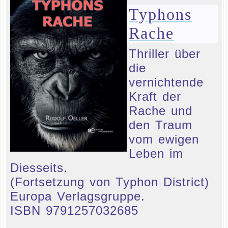
Typhons
Rache
Thriller über
die
vernichtende
Kraft der
Rache und
den Traum
vom ewigen
Leben im
Diesseits.
(Fortsetzung von Typhon District)
Europa Verlagsgruppe.
ISBN 9791257032685