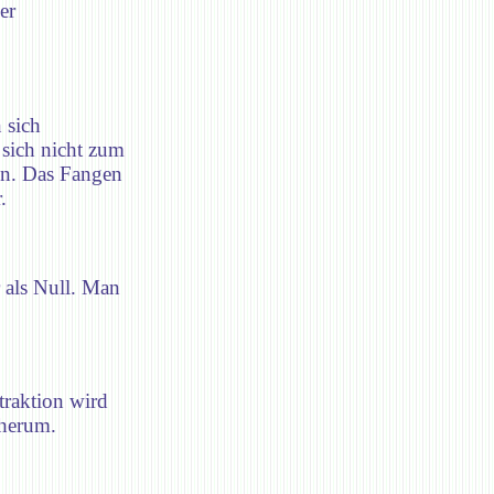
er
 sich
sich nicht zum
en. Das Fangen
.
 als Null. Man
traktion wird
 herum.