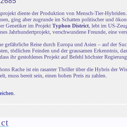
32685
rojekt diente der Produktion von Mensch-Tier-Hybriden. 
nen, ging aber zugrunde im Schatten politischer und öko
der Genetiker im Projekt
Typhon District
, lebt im US-Zeug
lenes Jahrhundertprojekt, verschwundene Freunde, eine vers
ne gefährliche Reise durch Europa und Asien – auf der Su
iensten, tödlichen Feinden und der grausamen Erkenntnis, d
dass ihr gestohlenes Projekt auf Befehl höchster Regierun
s Rache ist ein rasanter Thriller über die Hybris der Wi
lt, muss bereit sein, einen hohen Preis zu zahlen.
eichen
.
ct