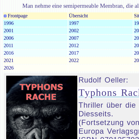
Man nehme eine semipermeable Membran, die all
Frontpage
Übersicht
Si
1996
1997
19
2001
2002
20
2006
2007
20
2011
2012
20
2016
2017
20
2021
2022
20
2026
Rudolf Oeller:
Typhons Rac
Thriller über d
Diesseits.
(Fortsetzung von
Europa Verlagsg