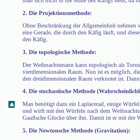
man sich nicht in die Mitte des Käfigs stellt, d
2. Die Projektionsmethode:
Ohne Beschränkung der Allgemeinheit nehmen wir 
eine Gerade, die durch den Käfig läuft, und die
den Käfig.
3. Die topologische Methode:
Der Weihnachtsmann kann topologisch als Torus 
vierdimensionalen Raum. Nun ist es möglich, die
den dreidimensionalen Raum verknotet ist. Dann is
4. Die stochastische Methode (Wahrscheinlich
Man benötigt dazu ein Laplacerad, einige Würfe
und wirft mit den Würfeln nach dem Weihnachts
Gaußsche Glocke über ihn. Damit ist er mit der W
5. Die Newtonsche Methode (Gravitation):