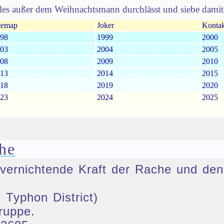
es außer dem Weihnachtsmann durchlässt und siebe damit
temap
Joker
Kontak
98
1999
2000
03
2004
2005
08
2009
2010
13
2014
2015
18
2019
2020
23
2024
2025
he
ie vernichtende Kraft der Rache und 
 Typhon District)
ruppe.