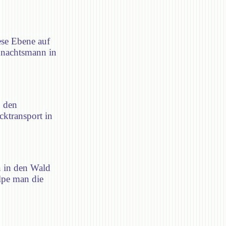
ese Ebene auf
ihnachtsmann in
n den
ktransport in
n in den Wald
lpe man die