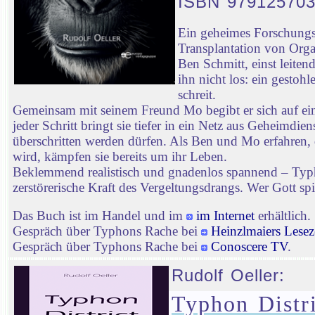
ISBN 97912570
Ein geheimes Forschungsp
Transplantation von Orga
Ben Schmitt, einst leiten
ihn nicht los: ein gestoh
schreit.
Gemeinsam mit seinem Freund Mo begibt er sich auf ei
jeder Schritt bringt sie tiefer in ein Netz aus Geheimd
überschritten werden dürfen. Als Ben und Mo erfahren, 
wird, kämpfen sie bereits um ihr Leben.
Beklemmend realistisch und gnadenlos spannend – Typhon
zerstörerische Kraft des Vergeltungsdrangs. Wer Gott spie
Das Buch ist im Handel und im
im Internet
erhältlich.
Gespräch über Typhons Rache bei
Heinzlmaiers Lesez
Gespräch über Typhons Rache bei
Conoscere TV
.
Rudolf Oeller:
Typhon Distri