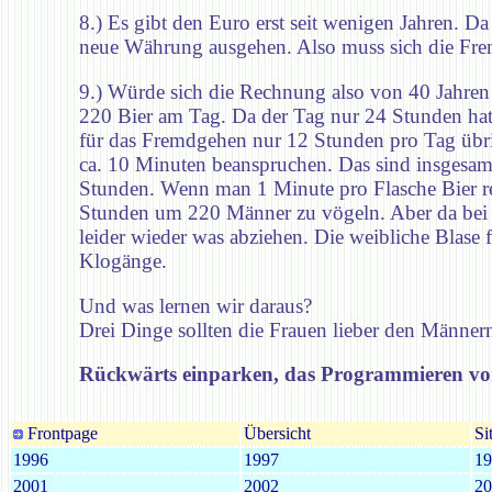
8.) Es gibt den Euro erst seit wenigen Jahren. 
neue Währung ausgehen. Also muss sich die Fremd
9.) Würde sich die Rechnung also von 40 Jahre
220 Bier am Tag. Da der Tag nur 24 Stunden hat 
für das Fremdgehen nur 12 Stunden pro Tag übri
ca. 10 Minuten beanspruchen. Das sind insgesa
Stunden. Wenn man 1 Minute pro Flasche Bier re
Stunden um 220 Männer zu vögeln. Aber da bei 
leider wieder was abziehen. Die weibliche Blase 
Klogänge.
Und was lernen wir daraus?
Drei Dinge sollten die Frauen lieber den Männern
Rückwärts einparken, das Programmieren vo
Frontpage
Übersicht
Si
1996
1997
19
2001
2002
20