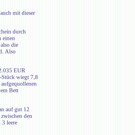
 auch mit dieser
chein durch
n einen
also die
d. Also
12.035 EUR
-Stück wiegt 7,8
 aufgequollenen
dem Bett
n auf gut 12
e zwischen den
 3 leere