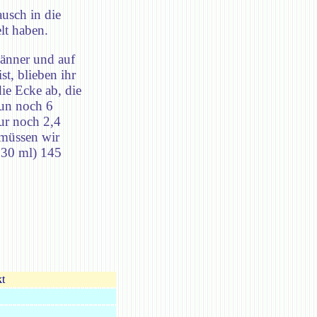
usch in die
lt haben.
änner und auf
t, blieben ihr
ie Ecke ab, die
nun noch 6
ur noch 2,4
 müssen wir
(330 ml) 145
t