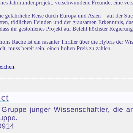
lenes Jahrhundertprojekt, verschwundene Freunde, eine vers
ne gefährliche Reise durch Europa und Asien – auf der Su
iensten, tödlichen Feinden und der grausamen Erkenntnis, d
dass ihr gestohlenes Projekt auf Befehl höchster Regierun
s Rache ist ein rasanter Thriller über die Hybris der Wi
lt, muss bereit sein, einen hohen Preis zu zahlen.
eichen
.
ct
e Gruppe junger Wissenschaftler, die a
uppe.
9914