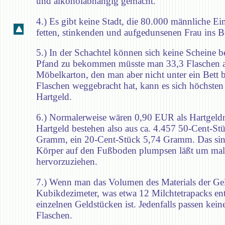
und alkoholabhängig gemacht.
4.) Es gibt keine Stadt, die 80.000 männliche Ei
fetten, stinkenden und aufgedunsenen Frau ins B
5.) In der Schachtel können sich keine Scheine
Pfand zu bekommen müsste man 33,3 Flaschen abg
Möbelkarton, den man aber nicht unter ein Bett 
Flaschen weggebracht hat, kann es sich höchste
Hartgeld.
6.) Normalerweise wären 0,90 EUR als Hartgel
Hartgeld bestehen also aus ca. 4.457 50-Cent-St
Gramm, ein 20-Cent-Stück 5,74 Gramm. Das sind
Körper auf den Fußboden plumpsen läßt um mal 
hervorzuziehen.
7.) Wenn man das Volumen des Materials der Ge
Kubikdezimeter, was etwa 12 Milchtetrapacks ents
einzelnen Geldstücken ist. Jedenfalls passen kei
Flaschen.