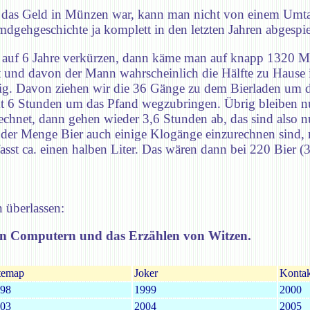
Da das Geld in Münzen war, kann man nicht von einem Umta
gehgeschichte ja komplett in den letzten Jahren abgespie
n auf 6 Jahre verkürzen, dann käme man auf knapp 1320 M
und davon der Mann wahrscheinlich die Hälfte zu Hause is
g. Davon ziehen wir die 36 Gänge zu dem Bierladen um d
mt 6 Stunden um das Pfand wegzubringen. Übrig bleiben 
chnet, dann gehen wieder 3,6 Stunden ab, das sind also n
der Menge Bier auch einige Klogänge einzurechnen sind,
fasst ca. einen halben Liter. Das wären dann bei 220 Bier 
 überlassen:
n Computern und das Erzählen von Witzen.
temap
Joker
Kontak
98
1999
2000
03
2004
2005