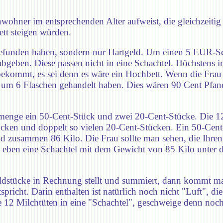
nwohner im entsprechenden Alter aufweist, die gleichzeitig
ett steigen würden.
 befunden haben, sondern nur Hartgeld. Um einen 5 EUR-S
eben. Diese passen nicht in eine Schachtel. Höchstens i
bekommt, es sei denn es wäre ein Hochbett. Wenn die Frau 
n um 6 Flaschen gehandelt haben. Dies wären 90 Cent Pfan
dmenge ein 50-Cent-Stück und zwei 20-Cent-Stücke. Die 
ücken und doppelt so vielen 20-Cent-Stücken. Ein 50-Cent
 zusammen 86 Kilo. Die Frau sollte man sehen, die Ihren
eben eine Schachtel mit dem Gewicht von 85 Kilo unter 
ldstücke in Rechnung stellt und summiert, dann kommt ma
pricht. Darin enthalten ist natürlich noch nicht "Luft", di
ne 12 Milchtüten in eine "Schachtel", geschweige denn noch