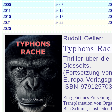
2006
2007
20
2011
2012
20
2016
2017
20
2021
2022
20
2026
Rudolf Oeller:
Typhons Rac
Thriller über d
Diesseits.
(Fortsetzung von
Europa Verlagsg
ISBN 97912570
Ein geheimes Forschungsp
Transplantation von Orga
Ben Schmitt, einst leiten