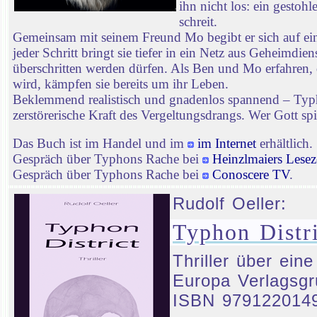
ihn nicht los: ein gestoh
schreit.
Gemeinsam mit seinem Freund Mo begibt er sich auf ei
jeder Schritt bringt sie tiefer in ein Netz aus Geheimd
überschritten werden dürfen. Als Ben und Mo erfahren, 
wird, kämpfen sie bereits um ihr Leben.
Beklemmend realistisch und gnadenlos spannend – Typhon
zerstörerische Kraft des Vergeltungsdrangs. Wer Gott spie
Das Buch ist im Handel und im
im Internet
erhältlich.
Gespräch über Typhons Rache bei
Heinzlmaiers Lesez
Gespräch über Typhons Rache bei
Conoscere TV
.
Rudolf Oeller:
Typhon Distri
Thriller über ein
Europa Verlagsgr
ISBN 979122014