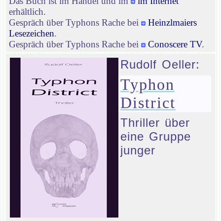
Das Buch ist im Handel und im
im Internet
erhältlich.
Gespräch über Typhons Rache bei
Heinzlmaiers
Lesezeichen
.
Gespräch über Typhons Rache bei
Conoscere TV
.
Rudolf Oeller:
Typhon
District
Thriller über
eine Gruppe
junger