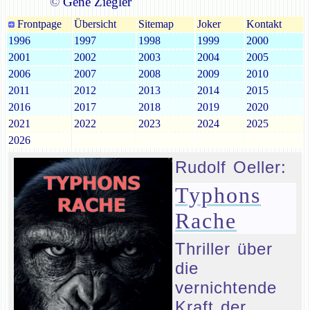
©
Gene Ziegler
Frontpage
Übersicht
Sitemap
Joker
Kontakt
1996
1997
1998
1999
2000
2001
2002
2003
2004
2005
2006
2007
2008
2009
2010
2011
2012
2013
2014
2015
2016
2017
2018
2019
2020
2021
2022
2023
2024
2025
2026
Rudolf Oeller:
Typhons
Rache
Thriller über
die
vernichtende
Kraft der