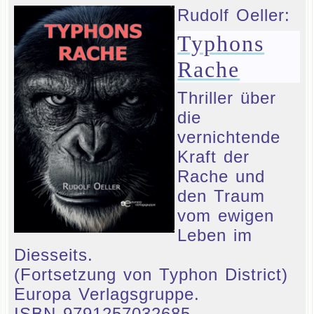
Rudolf Oeller:
Typhons
Rache
Thriller über
die
vernichtende
Kraft der
Rache und
den Traum
vom ewigen
Leben im
Diesseits.
(Fortsetzung von Typhon District)
Europa Verlagsgruppe.
ISBN 9791257032685