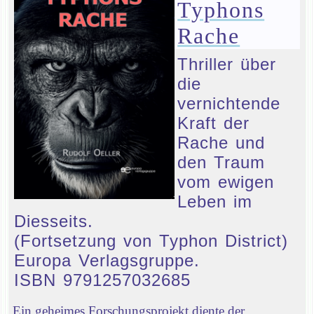
Typhons
Rache
Thriller über
die
vernichtende
Kraft der
Rache und
den Traum
vom ewigen
Leben im
Diesseits.
(Fortsetzung von Typhon District)
Europa Verlagsgruppe.
ISBN 9791257032685
Ein geheimes Forschungsprojekt diente der