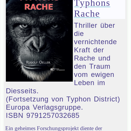
Typhons
Rache
Thriller über
die
vernichtende
Kraft der
Rache und
den Traum
vom ewigen
Leben im
Diesseits.
(Fortsetzung von Typhon District)
Europa Verlagsgruppe.
ISBN 9791257032685
Ein geheimes Forschungsprojekt diente der