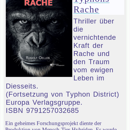
Rache
Thriller über
die
vernichtende
Kraft der
Rache und
den Traum
vom ewigen
Leben im
Diesseits.
(Fortsetzung von Typhon District)
Europa Verlagsgruppe.
ISBN 9791257032685
Ein geheimes Forschungsprojekt diente der
Produktion von Mensch-Tier-Hybriden. Es wurde