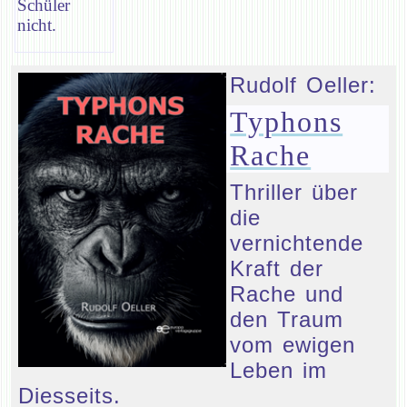
Schüler
nicht.
Rudolf Oeller:
Typhons
Rache
Thriller über
die
vernichtende
Kraft der
Rache und
den Traum
vom ewigen
Leben im
Diesseits.