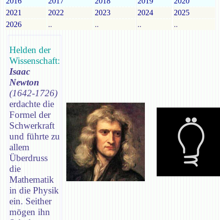
2016
2017
2018
2019
2020
2021
2022
2023
2024
2025
2026
..
..
..
..
Helden der
Wissenschaft:
Isaac
Newton
(1642-1726)
erdachte die
Formel der
Schwerkraft
und führte zu
allem
Überdruss
die
Mathematik
in die Physik
ein. Seither
mögen ihn