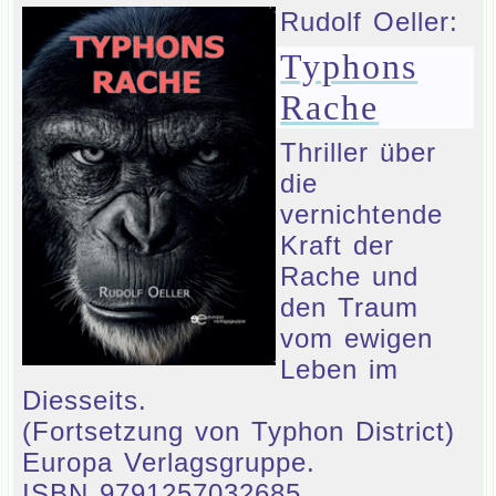
Rudolf Oeller:
Typhons
Rache
Thriller über
die
vernichtende
Kraft der
Rache und
den Traum
vom ewigen
Leben im
Diesseits.
(Fortsetzung von Typhon District)
Europa Verlagsgruppe.
ISBN 9791257032685