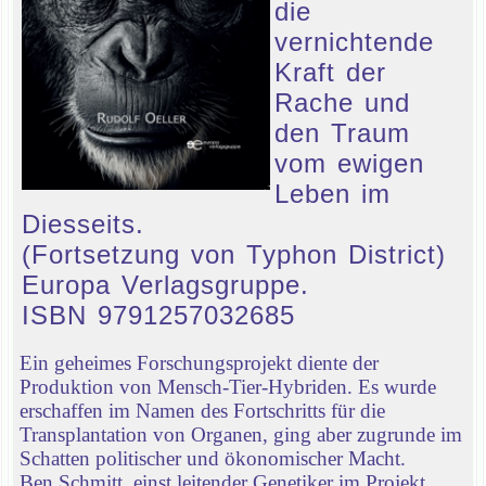
die
vernichtende
Kraft der
Rache und
den Traum
vom ewigen
Leben im
Diesseits.
(Fortsetzung von Typhon District)
Europa Verlagsgruppe.
ISBN 9791257032685
Ein geheimes Forschungsprojekt diente der
Produktion von Mensch-Tier-Hybriden. Es wurde
erschaffen im Namen des Fortschritts für die
Transplantation von Organen, ging aber zugrunde im
Schatten politischer und ökonomischer Macht.
Ben Schmitt, einst leitender Genetiker im Projekt