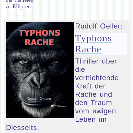
zu Ellipsen.
Rudolf Oeller:
Typhons
Rache
Thriller über
die
vernichtende
Kraft der
Rache und
den Traum
vom ewigen
Leben im
Diesseits.