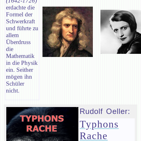
(1642-1726)
erdachte die
Formel der
Schwerkraft
und führte zu
allem
Überdruss
die
Mathematik
in die Physik
ein. Seither
mögen ihn
Schüler
nicht.
Rudolf Oeller:
Typhons
Rache