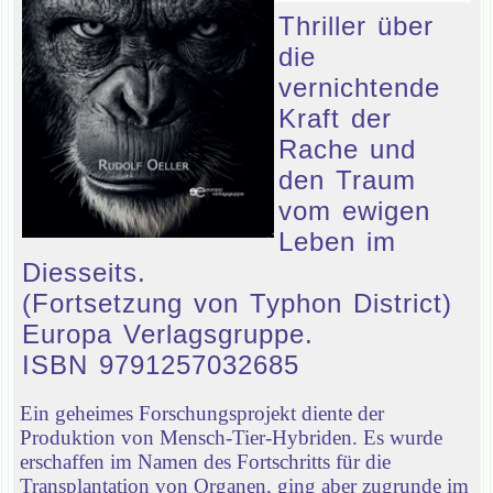
Thriller über
die
vernichtende
Kraft der
Rache und
den Traum
vom ewigen
Leben im
Diesseits.
(Fortsetzung von Typhon District)
Europa Verlagsgruppe.
ISBN 9791257032685
Ein geheimes Forschungsprojekt diente der
Produktion von Mensch-Tier-Hybriden. Es wurde
erschaffen im Namen des Fortschritts für die
Transplantation von Organen, ging aber zugrunde im