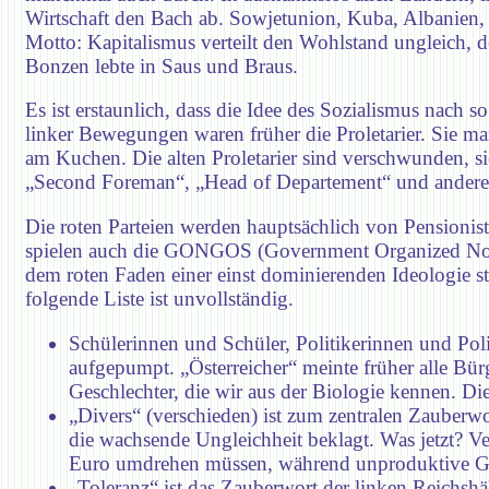
Wirtschaft den Bach ab. Sowjetunion, Kuba, Albanien
Motto: Kapitalismus verteilt den Wohlstand ungleich, d
Bonzen lebte in Saus und Braus.
Es ist erstaunlich, dass die Idee des Sozialismus nach
linker Bewegungen waren früher die Proletarier. Sie ma
am Kuchen. Die alten Proletarier sind verschwunden, si
„Second Foreman“, „Head of Departement“ und andere. 
Die roten Parteien werden hauptsächlich von Pensionis
spielen auch die GONGOS (Government Organized Non G
dem roten Faden einer einst dominierenden Ideologie
folgende Liste ist unvollständig.
Schülerinnen und Schüler, Politikerinnen und Pol
aufgepumpt. „Österreicher“ meinte früher alle Bür
Geschlechter, die wir aus der Biologie kennen. Di
„Divers“ (verschieden) ist zum zentralen Zauberwo
die wachsende Ungleichheit beklagt. Was jetzt? V
Euro umdrehen müssen, während unproduktive G
„Toleranz“ ist das Zauberwort der linken Reichshä