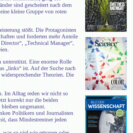
nder sind gescheitert nach dem
 eine kleine Gruppe von roten
eisterung stößt. Die Protagonisten
chaften und forderten mehr Anteile
 Director“, „Technical Manager“,
ien.
 unterstützt. Eine enorme Rolle
 „links“ ist. Auf der Suche nach
 widersprechender Theorien. Die
. Im Alltag reden wir nicht so
tzt korrekt nur die beiden
t bleiben ungenannt.
nken Politikern und Journalisten
it, dass Mindestrentner jeden
, was so viel wie ertragen oder