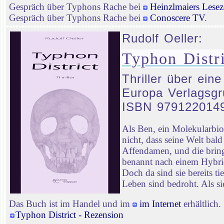
Gespräch über Typhons Rache bei
Heinzlmaiers Lesez
Gespräch über Typhons Rache bei
Conoscere TV
.
Rudolf Oeller:
Typhon Distri
Thriller über ein
Europa Verlagsgr
ISBN 979122014
Als Ben, ein Molekularbi
nicht, dass seine Welt ba
Affendamen, und die bringt
benannt nach einem Hybrid
Doch da sind sie bereits t
Leben sind bedroht. Als sie
Das Buch ist im Handel und im
im Internet
erhältlich.
Typhon District - Rezension