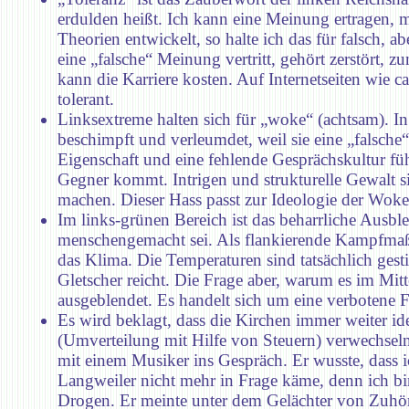
erdulden heißt. Ich kann eine Meinung ertragen, 
Theorien entwickelt, so halte ich das für falsch, 
eine „falsche“ Meinung vertritt, gehört zerstört, z
kann die Karriere kosten. Auf Internetseiten wie 
tolerant.
Linksextreme halten sich für „woke“ (achtsam). I
beschimpft und verleumdet, weil sie eine „falsche
Eigenschaft und eine fehlende Gesprächskultur fü
Gegner kommt. Intrigen und strukturelle Gewalt 
machen. Dieser Hass passt zur Ideologie der Woke
Im links-grünen Bereich ist das beharrliche Ausb
menschengemacht sei. Als flankierende Kampfmaß
das Klima. Die Temperaturen sind tatsächlich gest
Gletscher reicht. Die Frage aber, warum es im Mit
ausgeblendet. Es handelt sich um eine verbotene F
Es wird beklagt, dass die Kirchen immer weiter ideo
(Umverteilung mit Hilfe von Steuern) verwechseln.
mit einem Musiker ins Gespräch. Er wusste, dass ich
Langweiler nicht mehr in Frage käme, denn ich bin
Drogen. Er meinte unter dem Gelächter von Zuhöre