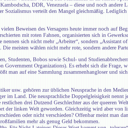
, Kambodscha, DDR, Venezuela – diese und noch andere Lä
er Sozialismus verteilt den Mangel gleichmäßig. Lediglich
 so vielen Beweisen des Versagens heute immer noch auf Beg
rschierten mit roten Fahnen, organisierten sich in Gewerks
e nennen sich nicht mehr „Arbeiter“, sondern „Assistant of
Die meisten wählen nicht mehr rote, sondern andere Parte
ten, Studenten, Bobos sowie Schul- und Studienabbrechern
overnment Organizations). Es erhebt sich die Frage, was
 stößt man auf eine Sammlung zusammenhangloser und sich
itiker usw. gehören zur üblichen Neusprache in den Medien
ger im Land. Die neusprachliche Doppelgleisigkeit nennt je
e restlichen drei Dutzend Geschlechter aus der queeren Wel
rt der linken Welt geworden. Gleichzeitig wird aber von li
erschieden oder nicht verschieden? Offenbar meint man dam
roßfamilien mehr als genug Geld bekommen.
lfte. Für Nicht-Lateiner: Dieses Wort kommt von „tolerare“