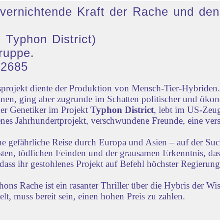
ie vernichtende Kraft der Rache und 
 Typhon District)
ruppe.
32685
rojekt diente der Produktion von Mensch-Tier-Hybriden. 
nen, ging aber zugrunde im Schatten politischer und öko
der Genetiker im Projekt
Typhon District
, lebt im US-Zeug
lenes Jahrhundertprojekt, verschwundene Freunde, eine vers
ne gefährliche Reise durch Europa und Asien – auf der Su
iensten, tödlichen Feinden und der grausamen Erkenntnis, d
dass ihr gestohlenes Projekt auf Befehl höchster Regierun
s Rache ist ein rasanter Thriller über die Hybris der Wi
lt, muss bereit sein, einen hohen Preis zu zahlen.