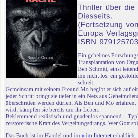
Thriller über d
Diesseits.
(Fortsetzung von
Europa Verlagsg
ISBN 97912570
Ein geheimes Forschungsp
Transplantation von Orga
Ben Schmitt, einst leiten
ihn nicht los: ein gestoh
schreit.
Gemeinsam mit seinem Freund Mo begibt er sich auf ei
jeder Schritt bringt sie tiefer in ein Netz aus Geheimd
überschritten werden dürfen. Als Ben und Mo erfahren, 
wird, kämpfen sie bereits um ihr Leben.
Beklemmend realistisch und gnadenlos spannend – Typhon
zerstörerische Kraft des Vergeltungsdrangs. Wer Gott spie
Das Buch ist im Handel und im
im Internet
erhältlich.