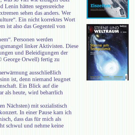
d Lenin hätten segensreiche
sextremen sehen das anders. Wer
culture“. Ein nicht korrektes Wort
m ist also das Gegenteil von
minem“. Personen werden
ngsmangel linker Aktivisten. Diese
pfungen und Beleidigungen der
 George Orwell) fertig zu
maerwärmung ausschließlich
inn ist, denn niemand leugnet
schaft. Ein Blick auf die
 als heute, wird beharrlich
en Nächsten) mit sozialistisch
konzert. In einer Pause kam ich
nisch, dass das für mich als
nicht schwul und nehme keine