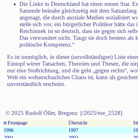
Die Linke in Deutschland hat einen neuen Star. Es 
Satzende beinahe gleichzeitig mit dem Satzanfang
angesagt, die durch asoziale Medien sozialisiert
stelle sich vor, ein bürgerlicher Politiker hätte d
Reichinnek ist so deutsch, dass sie gegen sich selb
Das verwundert nicht. Taugt sie doch bestens als Id
politische Kompetenz.“
Es ist unmöglich, in dieser (unvollständigen) Liste eine
Eintopf wirrer Tatsachen, Theorien und Thesen, die ni
nur eine Stoßrichtung, und die geht „gegen rechts“, wob
Welt ein weltanschauliches Chaos ist, kann als gesiche
unverständlich erscheint.
© 2025 Rudolf Öller, Bregenz [/2025/roe_2528]
Frontpage
Übersicht
Si
1996
1997
19
2001
2002
20