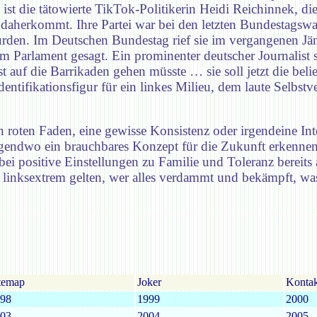
ist die tätowierte TikTok-Politikerin Heidi Reichinnek, die 
 daherkommt. Ihre Partei war bei den letzten Bundestagsw
 wurden. Im Deutschen Bundestag rief sie im vergangenen J
as im Parlament gesagt. Ein prominenter deutscher Journalis
st auf die Barrikaden gehen müsste … sie soll jetzt die belie
entifikationsfigur für ein linkes Milieu, dem laute Selbstv
n roten Faden, eine gewisse Konsistenz oder irgendeine Inte
rgendwo ein brauchbares Konzept für die Zukunft erkennen
ei positive Einstellungen zu Familie und Toleranz bereits a
rt linksextrem gelten, wer alles verdammt und bekämpft, w
temap
Joker
Kontak
98
1999
2000
03
2004
2005