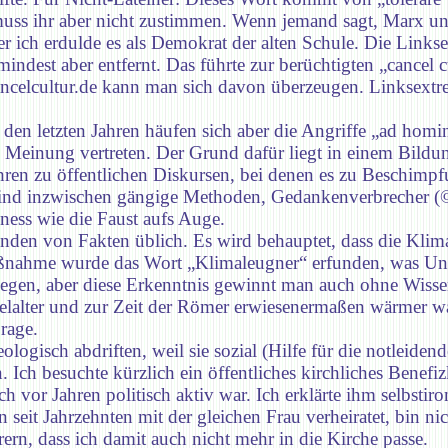
muss ihr aber nicht zustimmen. Wenn jemand sagt, Marx un
aber ich erdulde es als Demokrat der alten Schule. Die Link
umindest aber entfernt. Das führte zur berüchtigten „cancel 
cancelcultur.de kann man sich davon überzeugen. Linksextre
n den letzten Jahren häufen sich aber die Angriffe „ad ho
“ Meinung vertreten. Der Grund dafür liegt in einem Bildu
hren zu öffentlichen Diskursen, bei denen es zu Beschim
sind inzwischen gängige Methoden, Gedankenverbrecher (©
ness wie die Faust aufs Auge.
lenden von Fakten üblich. Es wird behauptet, dass die Kli
nahme wurde das Wort „Klimaleugner“ erfunden, was Uns
iegen, aber diese Erkenntnis gewinnt man auch ohne Wissen
telalter und zur Zeit der Römer erwiesenermaßen wärmer war
rage.
logisch abdriften, weil sie sozial (Hilfe für die notleidend
 Ich besuchte kürzlich ein öffentliches kirchliches Benefiz
 vor Jahren politisch aktiv war. Ich erklärte ihm selbstiro
 seit Jahrzehnten mit der gleichen Frau verheiratet, bin 
rn, dass ich damit auch nicht mehr in die Kirche passe.