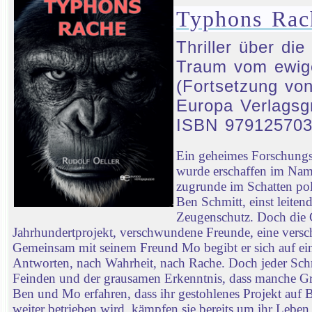
Typhons Rac
Thriller über di
Traum vom ewige
(Fortsetzung von
Europa Verlagsg
ISBN 97912570
Ein geheimes Forschungs
wurde erschaffen im Name
zugrunde im Schatten po
Ben Schmitt, einst leiten
Zeugenschutz. Doch die Ge
Jahrhundertprojekt, verschwundene Freunde, eine verscho
Gemeinsam mit seinem Freund Mo begibt er sich auf ein
Antworten, nach Wahrheit, nach Rache. Doch jeder Schrit
Feinden und der grausamen Erkenntnis, dass manche Gre
Ben und Mo erfahren, dass ihr gestohlenes Projekt auf
weiter betrieben wird, kämpfen sie bereits um ihr Leben