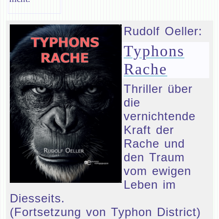
Rudolf Oeller:
Typhons
Rache
Thriller über
die
vernichtende
Kraft der
Rache und
den Traum
vom ewigen
Leben im
Diesseits.
(Fortsetzung von Typhon District)