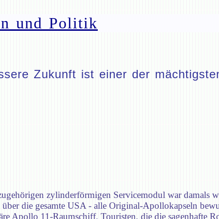
n und Politik
ere Zukunft ist einer der mächtigsten
zugehörigen zylinderförmigen Servicemodul war damals w
t über die gesamte USA - alle Original-Apollokapseln be
e Apollo 11-Raumschiff. Touristen, die die sagenhafte Rou