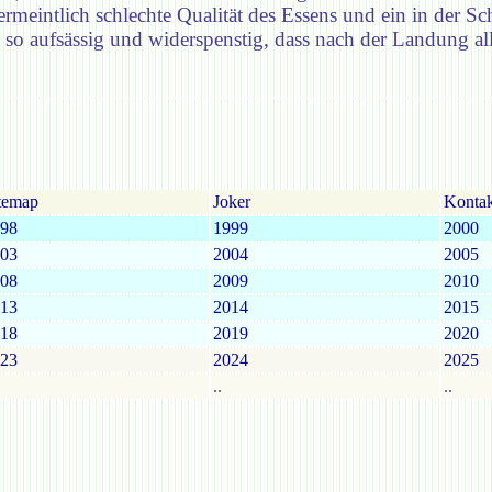
ermeintlich schlechte Qualität des Essens und ein in der Sc
o aufsässig und widerspenstig, dass nach der Landung a
temap
Joker
Kontak
98
1999
2000
03
2004
2005
08
2009
2010
13
2014
2015
18
2019
2020
23
2024
2025
..
..