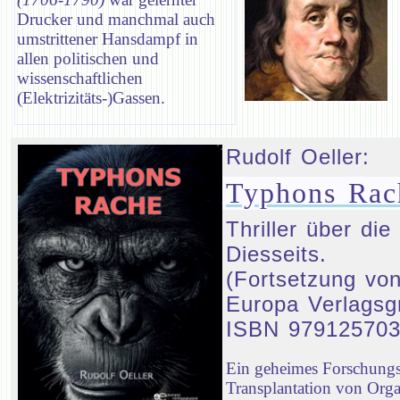
Drucker und manchmal auch
umstrittener Hansdampf in
allen politischen und
wissenschaftlichen
(Elektrizitäts-)Gassen.
Rudolf Oeller:
Typhons Rac
Thriller über d
Diesseits.
(Fortsetzung von
Europa Verlagsg
ISBN 97912570
Ein geheimes Forschungsp
Transplantation von Orga