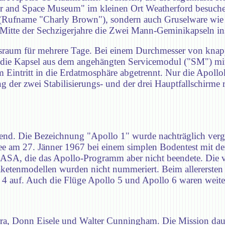
Air and Space Museum" im kleinen Ort Weatherford besuche
 X (Rufname "Charly Brown"), sondern auch Gruselware w
 Mitte der Sechzigerjahre die Zwei Mann-Geminikapseln in
aum für mehrere Tage. Bei einem Durchmesser von knapp
e die Kapsel aus dem angehängten Servicemodul ("SM") mi
Eintritt in die Erdatmosphäre abgetrennt. Nur die Apollok
g der zwei Stabilisierungs- und der drei Hauptfallschirme r
nd. Die Bezeichnung "Apollo 1" wurde nachträglich verge
e am 27. Jänner 1967 bei einem simplen Bodentest mit d
 NASA, die das Apollo-Programm aber nicht beendete. Die
etenmodellen wurden nicht nummeriert. Beim allerersten 
4 auf. Auch die Flüge Apollo 5 und Apollo 6 waren weite
rra, Donn Eisele und Walter Cunningham. Die Mission daue