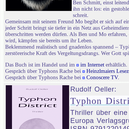
Ben Schmitt, einst leiten
ihn nicht los: ein gestoh
schreit.
Gemeinsam mit seinem Freund Mo begibt er sich auf ei
jeder Schritt bringt sie tiefer in ein Netz aus Geheimd
überschritten werden dürfen. Als Ben und Mo erfahren, 
wird, kämpfen sie bereits um ihr Leben.
Beklemmend realistisch und gnadenlos spannend – Typhon
zerstörerische Kraft des Vergeltungsdrangs. Wer Gott spie
Das Buch ist im Handel und im
im Internet
erhältlich.
Gespräch über Typhons Rache bei
Heinzlmaiers Lesez
Gespräch über Typhons Rache bei
Conoscere TV
.
Rudolf Oeller:
Typhon Distri
Thriller über ein
Europa Verlagsgr
ISBN 979122014