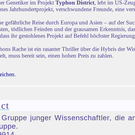
der Genetiker im Projekt
Typhon District
, lebt im US-Zeug
lenes Jahrhundertprojekt, verschwundene Freunde, eine vers
ne gefährliche Reise durch Europa und Asien – auf der Su
iensten, tödlichen Feinden und der grausamen Erkenntnis, d
dass ihr gestohlenes Projekt auf Befehl höchster Regierun
s Rache ist ein rasanter Thriller über die Hybris der Wi
lt, muss bereit sein, einen hohen Preis zu zahlen.
eichen
.
ct
e Gruppe junger Wissenschaftler, die a
uppe.
9914