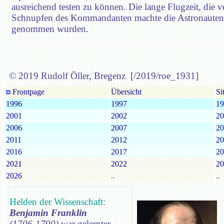
ausreichend testen zu können. Die lange Flugzeit, die v
Schnupfen des Kommandanten machte die Astronauten s
genommen wurden.
© 2019 Rudolf Öller, Bregenz [/2019/roe_1931]
Frontpage
Übersicht
Si
1996
1997
19
2001
2002
20
2006
2007
20
2011
2012
20
2016
2017
20
2021
2022
20
2026
..
..
Helden der Wissenschaft:
Benjamin Franklin
(1706-1790)
war gelernter