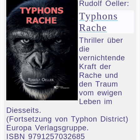
Rudolf Oeller:
Typhons
Rache
Thriller über
die
vernichtende
Kraft der
Rache und
den Traum
vom ewigen
Leben im
Diesseits.
(Fortsetzung von Typhon District)
Europa Verlagsgruppe.
ISBN 9791257032685