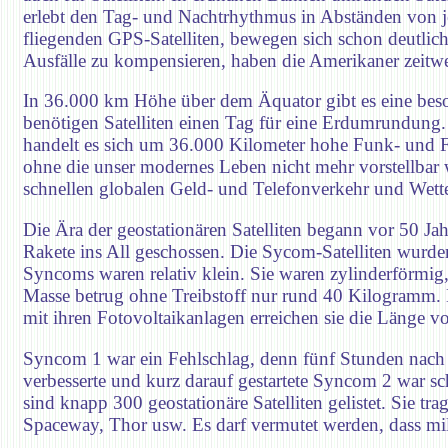
erlebt den Tag- und Nachtrhythmus in Abständen von je
fliegenden GPS-Satelliten, bewegen sich schon deutlic
Ausfälle zu kompensieren, haben die Amerikaner zeitweise
In 36.000 km Höhe über dem Äquator gibt es eine bes
benötigen Satelliten einen Tag für eine Erdumrundung.
handelt es sich um 36.000 Kilometer hohe Funk- und Fe
ohne die unser modernes Leben nicht mehr vorstellbar w
schnellen globalen Geld- und Telefonverkehr und Wett
Die Ära der geostationären Satelliten begann vor 50 Ja
Rakete ins All geschossen. Die Sycom-Satelliten wur
Syncoms waren relativ klein. Sie waren zylinderförmi
Masse betrug ohne Treibstoff nur rund 40 Kilogramm. 
mit ihren Fotovoltaikanlagen erreichen sie die Länge
Syncom 1 war ein Fehlschlag, denn fünf Stunden nach 
verbesserte und kurz darauf gestartete Syncom 2 war sc
sind knapp 300 geostationäre Satelliten gelistet. Sie t
Spaceway, Thor usw. Es darf vermutet werden, dass mili