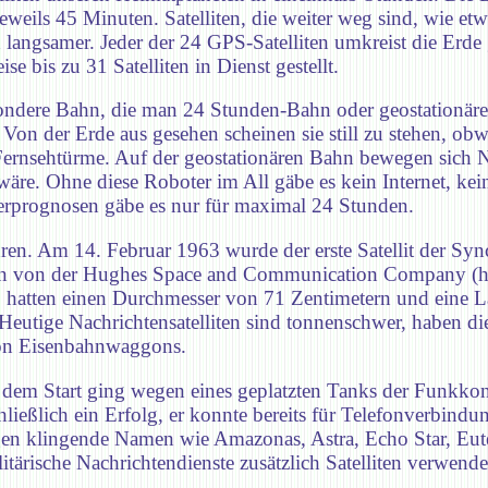
weils 45 Minuten. Satelliten, die weiter weg sind, wie e
h langsamer. Jeder der 24 GPS-Satelliten umkreist die Er
 bis zu 31 Satelliten in Dienst gestellt.
ondere Bahn, die man 24 Stunden-Bahn oder geostationäre
 Von der Erde aus gesehen scheinen sie still zu stehen, o
rnsehtürme. Auf der geostationären Bahn bewegen sich Nac
äre. Ohne diese Roboter im All gäbe es kein Internet, kein
erprognosen gäbe es nur für maximal 24 Stunden.
hren. Am 14. Februar 1963 wurde der erste Satellit der Syn
den von der Hughes Space and Communication Company (he
g, hatten einen Durchmesser von 71 Zentimetern und eine 
Heutige Nachrichtensatelliten sind tonnenschwer, haben 
 von Eisenbahnwaggons.
dem Start ging wegen eines geplatzten Tanks der Funkkont
hließlich ein Erfolg, er konnte bereits für Telefonverbind
ragen klingende Namen wie Amazonas, Astra, Echo Star, Eute
tärische Nachrichtendienste zusätzlich Satelliten verwend